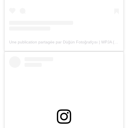
Une publication partagée par Düğün Fotoğrafçısı | WPJA (@deryaenginphotography)