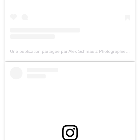
Une publication partagée par Alex Schmautz Photographies (@alexphotographebordeaux)