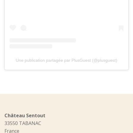
Une publication partagée par PlusGuest (@plusguest)
Château Sentout
33550 TABANAC
France