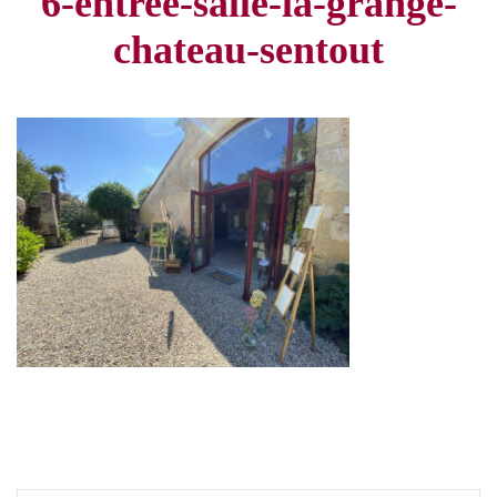
6-entree-salle-la-grange-
chateau-sentout