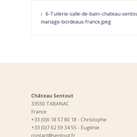
Post
6-Tuilerie-salle-de-bain–chateau-sento
navigation
mariage-bordeaux-france.jpeg
Château Sentout
33550 TABANAC
France
+33 (0)6 18 57 80 18 - Christophe
+33 (0)7 62 59 34 55 - Eugénie
contact@sentout.fr