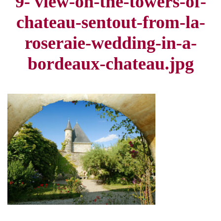
9- view-on-the-towers-of-
chateau-sentout-from-la-
roseraie-wedding-in-a-
bordeaux-chateau.jpg