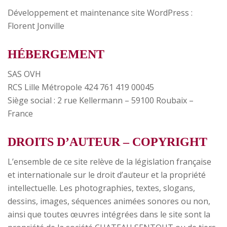
Développement et
m
a
i
n
t
e
n
a
n
c
e
site WordPress :
Florent Jonville
HÉBERGEMENT
SAS OVH
RCS Lille Métropole 424 761 419 00045
Siège social : 2 rue Kellermann – 59100 Roubaix –
France
DROITS D’AUTEUR – COPYRIGHT
L’ensemble de ce site relève de la législation française
et internationale sur le droit d’auteur et la propriété
intellectuelle. Les photographies, textes, slogans,
dessins, images, séquences animées sonores ou non,
ainsi que toutes œuvres intégrées dans le site sont la