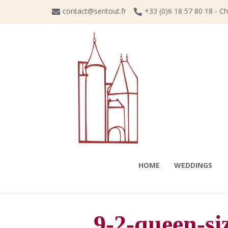
Skip
contact@sentout.fr
+33 (0)6 18 57 80 18 - C
to
content
HOME
WEDDINGS
9-2-queen-s