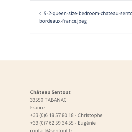
Post
9-2-queen-size-bedroom-chateau-sent
navigation
bordeaux-france.jpeg
Château Sentout
33550 TABANAC
France
+33 (0)6 18 57 80 18 - Christophe
+33 (0)7 62 59 34 55 - Eugénie
contact@sentout.fr