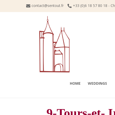
Skip
contact@sentout.fr
+33 (0)6 18 57 80 18 - C
to
content
HOME
WEDDINGS
9-Tours-et- I